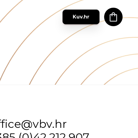
Kuv.hr
ffice@vbv.hr
385 (0)42 212 907