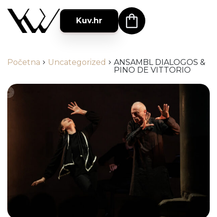
Kuv.hr
Početna
chevron_right
Uncategorized
chevron_right
ANSAMBL DIALOGOS &
PINO DE VITTORIO