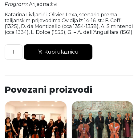
Program:
Arijadna živi
Katarina Livljanić i Olivier Lexa, scenario prema
talijanskim prijevodima Ovidija iz 14-16. st.: F. Ceffi
(1325), D. da Monticello (cca 1354-1358), A. Simintendi
(cca 1334), L. Dolce (1553), G. – A. dell’Anguillara (1561)
ANSAMBL
Kupi ulaznicu
DIALOGOS
&
PINO
DE
VITTORIO
količina
Povezani proizvodi