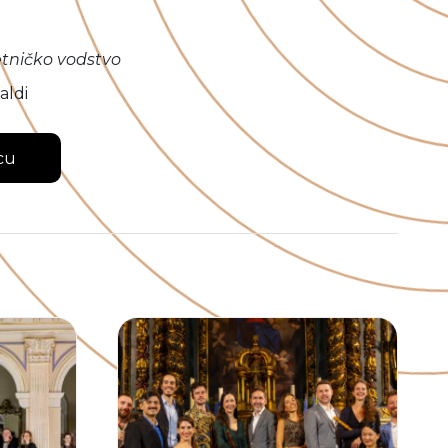
etničko vodstvo
aldi
cu