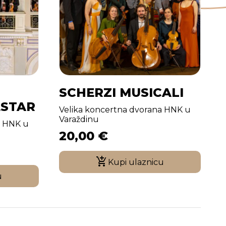
SCHERZI MUSICALI
ESTAR
Velika koncertna dvorana HNK u
Varaždinu
a HNK u
20,00
€
Kupi ulaznicu
u