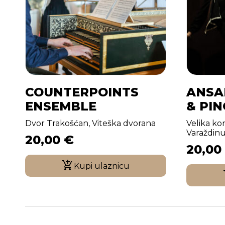
COUNTERPOINTS
ANSA
ENSEMBLE
& PIN
Dvor Trakošćan, Viteška dvorana
Velika k
Varaždin
20,00
€
20,00
Kupi ulaznicu