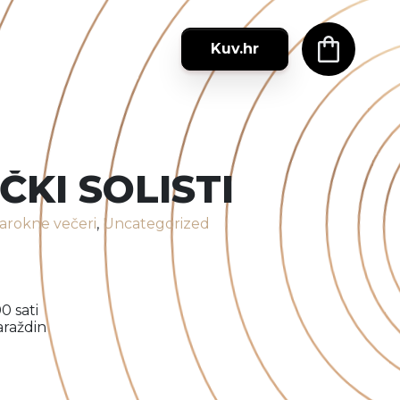
Kuv.hr
KI SOLISTI
barokne večeri
,
Uncategorized
0 sati
araždin