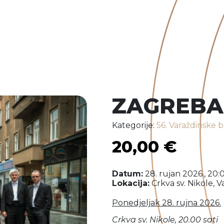
ZAGREBAČ
Kategorije:
56. Varaždinske 
20,00
€
Datum:
28. rujan 2026., 20:0
Lokacija:
Crkva sv. Nikole, V
Ponedjeljak 28. rujna 2026.
Crkva sv. Nikole, 20.00 sati