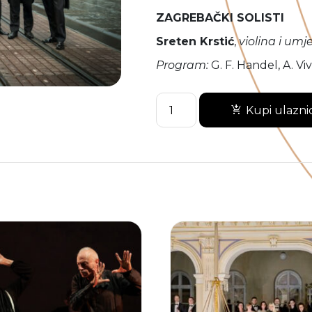
ZAGREBAČKI SOLISTI
Sreten Krstić
,
violina i umj
Program:
G. F. Handel, A. Viv
ZAGREBAČKI
Kupi ulazni
SOLISTI
količina